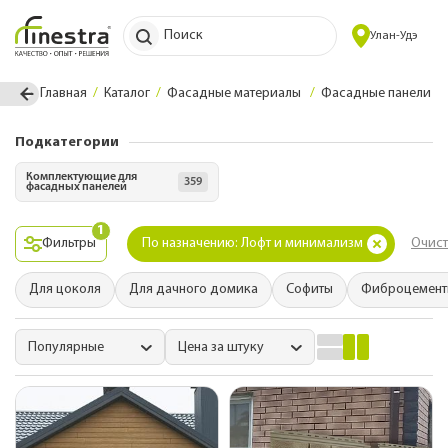
Поиск
Улан-Удэ
Главная
Каталог
Фасадные материалы
Фасадные панели
Подкатегории
Комплектующие для
359
фасадных панелей
1
Фильтры
По назначению: Лофт и минимализм
Очист
Для цоколя
Для дачного домика
Софиты
Фиброцемент
Популярные
Цена за штуку