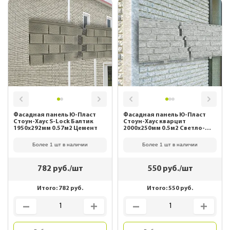
Фасадная панель Ю-Пласт
Фасадная панель Ю-Пласт
Стоун-Хаус S-Lock Балтик
Стоун-Хаус кварцит
1950х292мм 0.57м2 Цемент
2000х250мм 0.5м2 Светло-
серый
Более 1 шт в наличии
Более 1 шт в наличии
782
руб./шт
550
руб./шт
Итого:
782
руб.
Итого:
550
руб.