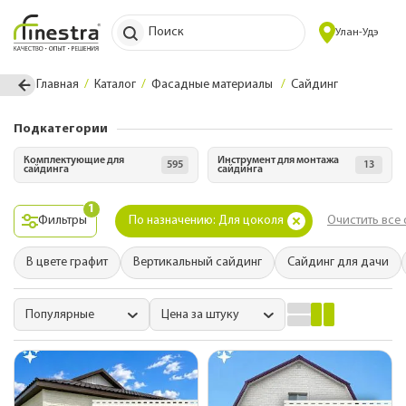
Поиск
Улан-Удэ
Главная
Каталог
Фасадные материалы
Сайдинг
Подкатегории
Комплектующие для
Инструмент для монтажа
595
13
сайдинга
сайдинга
1
Фильтры
По назначению: Для цоколя
Очистить все
В цвете графит
Вертикальный сайдинг
Сайдинг для дачи
Популярные
Цена за штуку