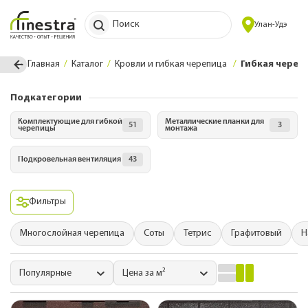
Поиск
Улан-Удэ
Главная
Каталог
Кровли и гибкая черепица
Гибкая череп
Подкатегории
Комплектующие для гибкой
Металлические планки для
51
3
черепицы
монтажа
Подкровельная вентиляция
43
Фильтры
Многослойная черепица
Соты
Тетрис
Графитовый
Н
Популярные
Цена за м²