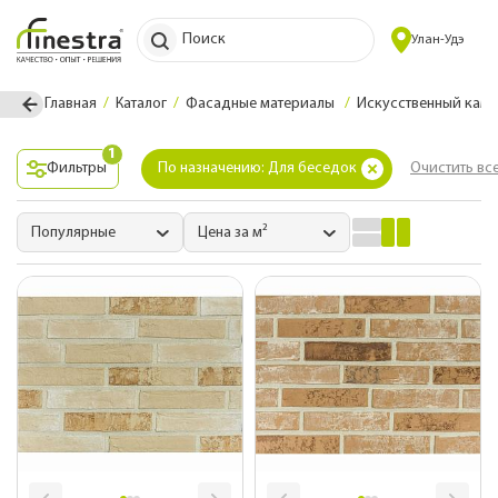
Поиск
Улан-Удэ
Главная
Каталог
Фасадные материалы
Искусственный каме
1
Фильтры
По назначению: Для беседок
Очистить вс
Популярные
Цена за м²