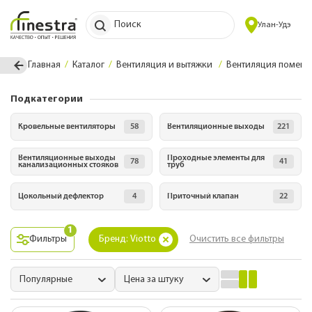
Поиск
Улан-Удэ
Главная
Каталог
Вентиляция и вытяжки
Вентиляция помещ
Подкатегории
Кровельные вентиляторы
58
Вентиляционные выходы
221
Вентиляционные выходы
Проходные элементы для
78
41
канализационных стояков
труб
Цокольный дефлектор
4
Приточный клапан
22
1
Фильтры
Бренд: Viotto
Очистить все фильтры
Популярные
Цена за штуку