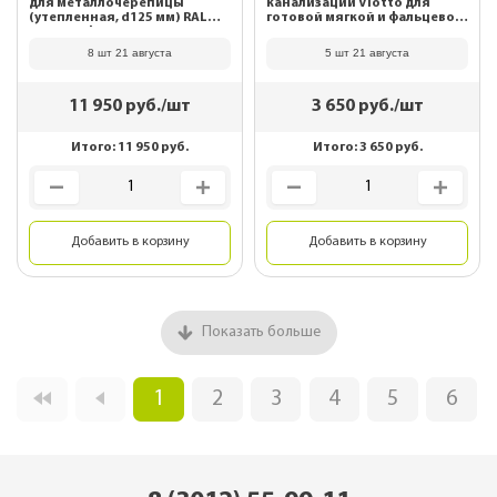
для металлочерепицы
канализации Viotto для
(утепленная, d125 мм) RAL
готовой мягкой и фальцевой
7024 Графитовый серый
кровли RAL 8017 Шоколад
8 шт 21 августа
5 шт 21 августа
11 950
руб./шт
3 650
руб./шт
Итого:
11 950
руб.
Итого:
3 650
руб.
Добавить в корзину
Добавить в корзину
Показать больше
1
2
3
4
5
6