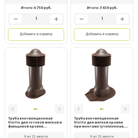
Итого:
6 750
руб.
Итого:
3 650
руб.
Добавить в корзину
Добавить в корзину
Труба вентиляционная
Труба вентиляционная
Viotto для готовой мягкой и
Viotto для мягкой кровли
фальцевой кровли
при монтаже (утепленная,
(утепленная, d125 мм, h650
d125 мм, h650 мм) RAL 8017
мм) RAL 8017 Шоколад
Шоколад
9 шт 21 августа
9 шт 21 августа