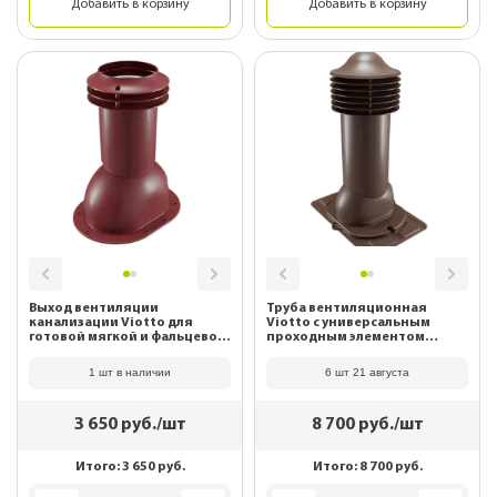
Добавить в корзину
Добавить в корзину
Выход вентиляции
Труба вентиляционная
канализации Viotto для
Viotto с универсальным
готовой мягкой и фальцевой
проходным элементом
кровли RAL 3005 Красное
(утепленная, d125 мм, h650
вино
мм) RAL 8017 Шоколад
1 шт в наличии
6 шт 21 августа
3 650
руб./шт
8 700
руб./шт
Итого:
3 650
руб.
Итого:
8 700
руб.