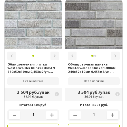
Облицовочная плитка
Облицовочная плитка
Westerwalder Klinker URBAN
Westerwalder Klinker URBAN
240х52х10мм 0,453м2/уп.
240х52х10мм 0,453м2/уп.
WK122 Beige
WK123 Grau
Нет в наличии
Нет в наличии
3 504
руб./упак
3 504
руб./упак
36,94
€./упак
36,94
€./упак
Итого:
3 504
руб.
Итого:
3 504
руб.