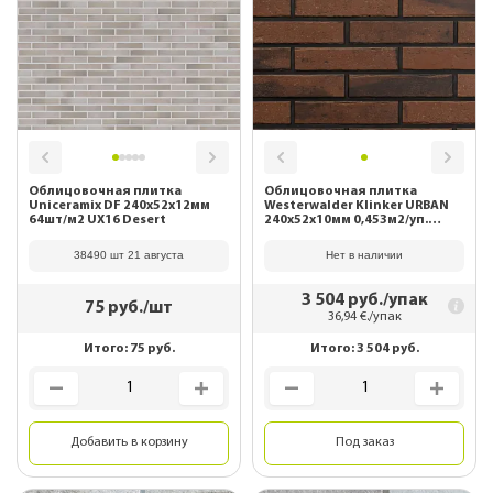
Облицовочная плитка
Облицовочная плитка
Uniceramix DF 240х52х12мм
Westerwalder Klinker URBAN
64шт/м2 UX16 Desert
240х52х10мм 0,453м2/уп.
WK121 Rot
38490 шт 21 августа
Нет в наличии
3 504
руб./упак
75
руб./шт
36,94
€./упак
Итого:
75
руб.
Итого:
3 504
руб.
Добавить в корзину
Под заказ