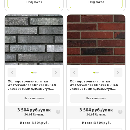
Под заказ
Под заказ
Облицовочная плитка
Облицовочная плитка
Westerwalder Klinker URBAN
Westerwalder Klinker URBAN
240х52х10мм 0,453м2/уп.
240х52х10мм 0,453м2/уп.
WK124 Dunkelgrau
WK125 Braun
Нет в наличии
Нет в наличии
3 504
руб./упак
3 504
руб./упак
36,94
€./упак
36,94
€./упак
Итого:
3 504
руб.
Итого:
3 504
руб.