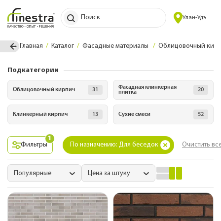
Поиск
Улан-Удэ
Главная
Каталог
Фасадные материалы
Облицовочный кирпи
Подкатегории
Фасадная клинкерная
Облицовочный кирпич
31
20
плитка
Клинкерный кирпич
13
Сухие смеси
52
1
Фильтры
По назначению: Для беседок
Очистить вс
Популярные
Цена за штуку