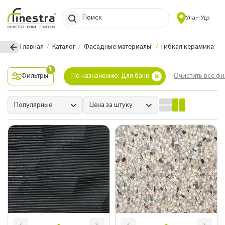
Поиск
Улан-Удэ
Главная
Каталог
Фасадные материалы
Гибкая керамика
1
Фильтры
По назначению: Для бани
Очистить все фи
Популярные
Цена за штуку