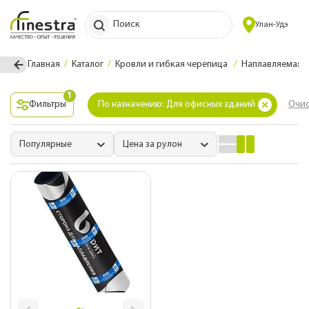
Поиск
Улан-Удэ
Главная
Каталог
Кровли и гибкая черепица
Наплавляемая 
1
Фильтры
По назначению: Для офисных зданий
Очис
Популярные
Цена за рулон