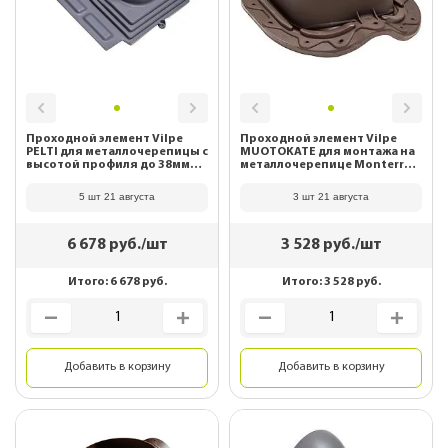
Проходной элемент Vilpe
Проходной элемент Vilpe
PELTI для металлочерепицы с
MUOTOKATE для монтажа на
высотой профиля до 38мм
металлочерепице Monterrey
серый 73557
коричневый 75174
5 шт 21 августа
3 шт 21 августа
6 678
руб./шт
3 528
руб./шт
Итого:
6 678
руб.
Итого:
3 528
руб.
Добавить в корзину
Добавить в корзину