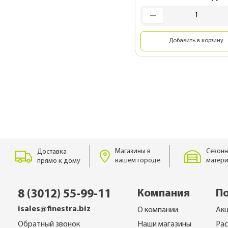
Комплектующие 
гибкой черепиц
Металлические 
Добавить в корзину
для монтажа
Подкровельная
вентиляция
OSB плиты
Магазины в
Сезонн
Доставка
вашем городе
матери
прямо к дому
Компания
П
8 (3012) 55-99-11
isales@finestra.biz
О компании
Ак
Обратный звонок
Наши магазины
Ра