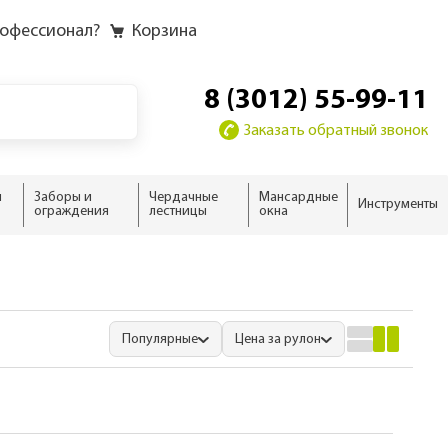
рофессионал?
Корзина
8 (3012) 55-99-11
Заказать обратный звонок
и
Заборы и
Чердачные
Мансардные
Инструменты
ограждения
лестницы
окна
у
у слоёв
ию
ию
домика
жного дома
новые
 дома
ыши
Популярные
Цена за рулон
ализм
нсарды
н
тной кровли