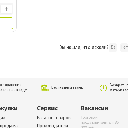
для
Для дачного домика
ы
Для частного дома
планки
Для беседок
Вы нашли, что искали?
Да
Нет
ое хранение
Возврат н
Бесплатный замер
алов на складе
материало
окупки
Сервис
Вакансии
Торговый
ции
Каталог товаров
представитель, з/п 86
спродажа
Производители
200 руб.