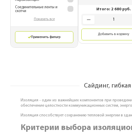
Металлические 
Соединительные ленты и
Итого:
2 680
руб.
для монтажа
скотчи
Подкровельная
Показать все
вентиляция
Добавить в корзину
OSB плиты
Применить фильтр
Сайдинг, гибкая
Изоляция - один из важнейших компонентов при проведении
обеспечение целостности коммуникационных систем, энерго
Изоляция способствует сохранению тепловой энергии в здан
Критерии выбора изоляцио