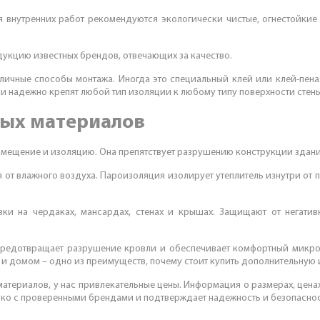
я внутренних работ рекомендуются экологически чистые, огнестойки
дукцию известных брендов, отвечающих за качество.
ичные способы монтажа. Иногда это специальный клей или клей-пена
ли надежно крепят любой тип изоляции к любому типу поверхности стены
ых материалов
мещение и изоляцию. Она препятствует разрушению конструкции здани
 от влажного воздуха. Пароизоляция изолирует утеплитель изнутри от 
ки на чердаках, мансардах, стенах и крышах. Защищают от негативн
редотвращает разрушение кровли и обеспечивает комфортный микро
и домом – одно из преимуществ, почему стоит купить дополнительную
атериалов, у нас привлекательные цены. Информация о размерах, ценах
ко с проверенными брендами и подтверждает надежность и безопаснос