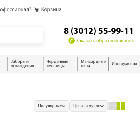
рофессионал?
Корзина
8 (3012) 55-99-11
Заказать обратный звонок
и
Заборы и
Чердачные
Мансардные
Инструменты
ограждения
лестницы
окна
у
у слоёв
ию
ию
домика
жного дома
новые
 дома
ыши
Популярные
Цена за рулон
ализм
нсарды
н
тной кровли