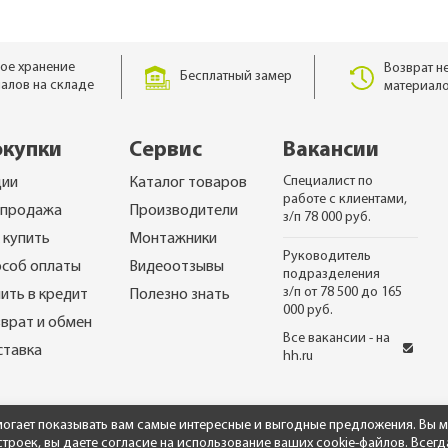
ое хранение
Возврат н
Бесплатный замер
алов на складе
материало
окупки
Сервис
Вакансии
Специалист по
ции
Каталог товаров
работе с клиентами,
спродажа
Производители
з/п 78 000 руб.
 купить
Монтажники
Руководитель
соб оплаты
Видеоотзывы
подразделения
з/п от 78 500 до 165
ить в кредит
Полезно знать
000 руб.
врат и обмен
Все вакансии - на
ставка
hh.ru
омогает показывать вам самые интересные и выгодные предложения. Вы м
роек, вы даете согласие на использование ваших cookie-файлов. Всегд