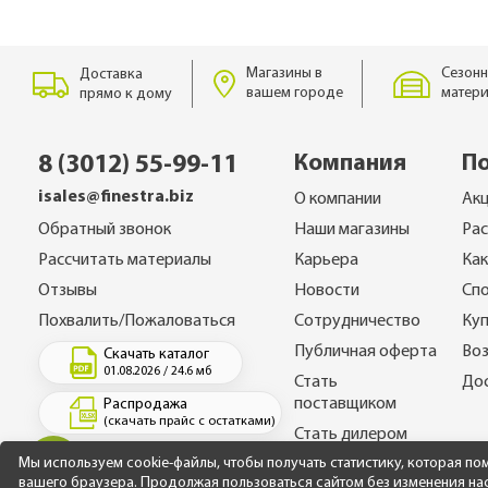
Магазины в
Сезонн
Доставка
вашем городе
матери
прямо к дому
Компания
П
8 (3012) 55-99-11
isales@finestra.biz
О компании
Ак
Обратный звонок
Наши магазины
Ра
Рассчитать материалы
Карьера
Как
Отзывы
Новости
Спо
Похвалить/Пожаловаться
Сотрудничество
Куп
Публичная оферта
Воз
Скачать каталог
01.08.2026 / 24.6 мб
Стать
До
поставщиком
Распродажа
(скачать прайс с остатками)
Стать дилером
Мы используем cookie-файлы, чтобы получать статистику, которая п
вашего браузера. Продолжая пользоваться сайтом без изменения наст