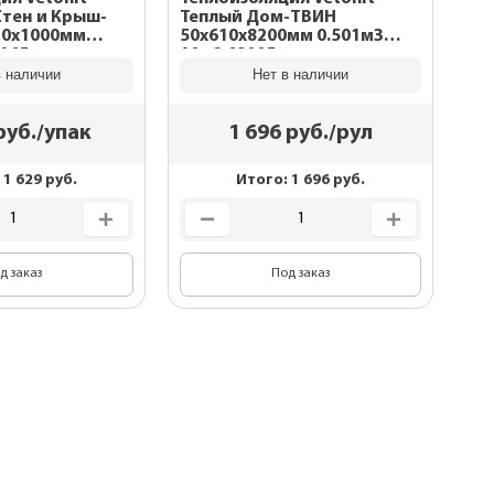
Стен и Крыш-
Теплый Дом-ТВИН
10х1000мм
50х610х8200мм 0.501м3
63165
10м2 68105
в наличии
Нет в наличии
уб./упак
1 696
руб./рул
:
1 629
руб.
Итого:
1 696
руб.
д заказ
Под заказ