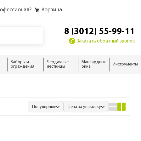
рофессионал?
Корзина
8 (3012) 55-99-11
Заказать обратный звонок
и
Заборы и
Чердачные
Мансардные
Инструменты
ограждения
лестницы
окна
у
у слоёв
ию
ию
домика
жного дома
новые
 дома
ыши
Популярные
Цена за упаковку
ализм
нсарды
н
тной кровли