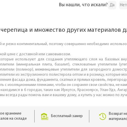
Вы нашли, что искали?
Да
Нет
 черепица и множество других материалов д
й и резко континентальный, поэтому совершенно необходимо использов
дной цене с доставкой или самовывозом.
которые используют для создания утепляющего слоя на базовых внут
лители (минеральная плита, базалит), стекловатные утеплители (уте
теплители (полинор), межвенцевые утеплители для загородного домостро
плители из экструзионного полистерола оптом и в розницу, которые мо
епления фасада дома, фундамента, скатных и прямых кровель, перегород
ать с изоляционными пленками, чтобы он сохранял свои свойства, не н
 находимся в 6 городах, таких как Иркутск, Красноярск, Улан-Удэ, Анга
 мы всегда рады помочь вам и вашему дому, а купить у нас можно по лу
ое хранение
Возврат н
Бесплатный замер
алов на складе
материало