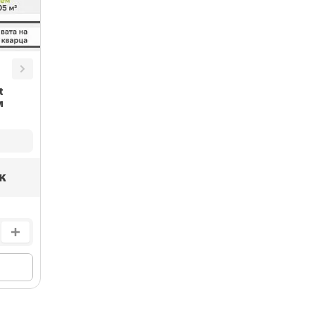
t
м
к