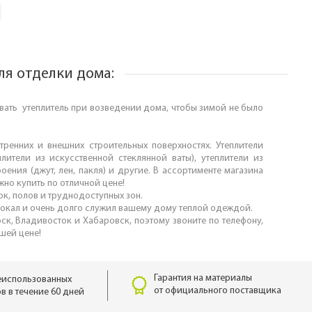
ля отделки дома:
ать утеплитель при возведении дома, чтобы зимой не было
ренних и внешних строительных поверхностях. Утеплители
плители из искусственной стеклянной ваты), утеплители из
ения (джут, лен, пакля) и другие. В ассортименте магазина
жно купить по отличной цене!
ок, полов и труднодоступных зон.
амокал и очень долго служил вашему дому теплой одеждой.
рск, Владивосток и Хабаровск, поэтому звоните по телефону,
чшей цене!
Гарантия на материалы
еиспользованных
от официального поставщика
в в течение 60 дней