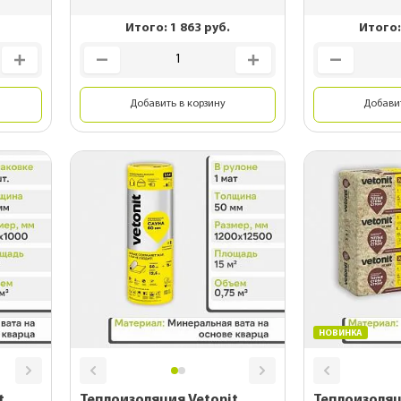
для
Для дачного домика
Итого:
1 863
руб.
Итого
ы
Для частного дома
планки
Для беседок
Добавить в корзину
Добавит
НОВИНКА
t
Теплоизоляция Vetonit
Теплоизоляц