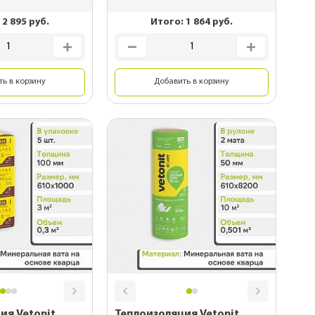
:
2 895
руб.
Итого:
1 864
руб.
ь в корзину
Добавить в корзину
ия Vetonit
Теплоизоляция Vetonit