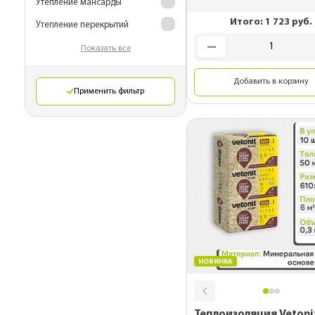
Утепление мансарды
Комплектующие 
Итого:
1 723
руб.
Утепление перекрытий
гибкой черепиц
Показать все
Металлические 
для монтажа
Добавить в корзину
Применить фильтр
Подкровельная
вентиляция
OSB плиты
НОВИНКА
Теплоизоляция Vetoni