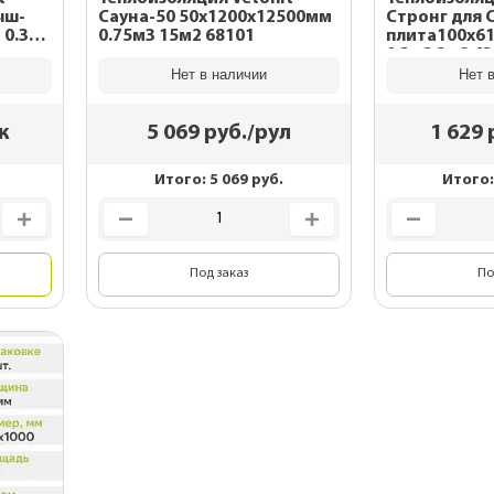
ыш-
Сауна-50 50х1200х12500мм
Стронг для 
 0.3м3
0.75м3 15м2 68101
плита100х6
0.3м3 3м2 
Нет в наличии
Нет 
к
5 069
руб./рул
1 629
р
Итого:
5 069
руб.
Итого
Под заказ
По