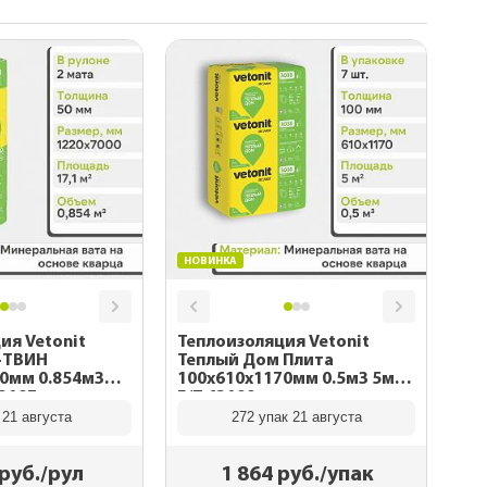
ны
каса
рекрытий
 дома
НОВИНКА
ия Vetonit
Теплоизоляция Vetonit
-ТВИН
Теплый Дом Плита
.854м3
100х610х1170мм 0.5м3 5м2 /
63197
Е/Т 63199
 21 августа
272 упак 21 августа
руб./рул
1 864
руб./упак