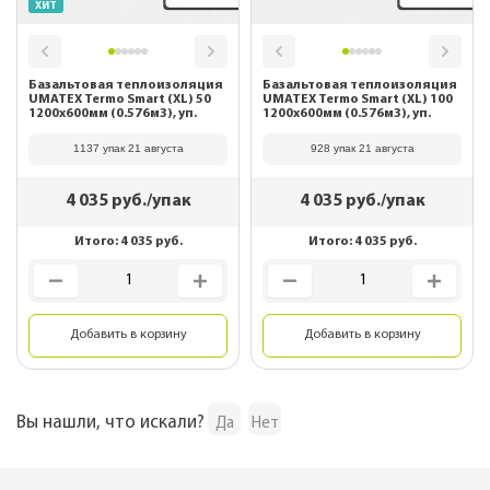
ХИТ
Базальтовая теплоизоляция
Базальтовая теплоизоляция
UMATEX Termo Smart (XL) 50
UMATEX Termo Smart (XL) 100
1200x600мм (0.576м3), уп.
1200x600мм (0.576м3), уп.
1137 упак 21 августа
928 упак 21 августа
4 035
руб./упак
4 035
руб./упак
Итого:
4 035
руб.
Итого:
4 035
руб.
Добавить в корзину
Добавить в корзину
Вы нашли, что искали?
Да
Нет