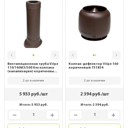
Вентиляционная труба Vilpe
Колпак-дефлектор Vilpe 160
110/160ИЗ/500 без колпака
коричневый 731834
(канализация) коричневый
741664
2 шт в наличии
2 шт в наличии
5 933
руб./шт
2 394
руб./шт
Итого:
5 933
руб.
Итого:
2 394
руб.