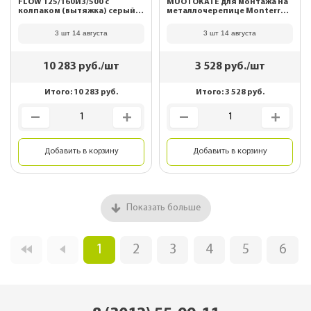
FLOW 125/160ИЗ/500 с
MUOTOKATE для монтажа на
колпаком (вытяжка) серый
металлочерепице Monterrey
350047
коричневый 75174
3 шт 14 августа
3 шт 14 августа
10 283
руб./шт
3 528
руб./шт
Итого:
10 283
руб.
Итого:
3 528
руб.
Добавить в корзину
Добавить в корзину
Показать больше
1
2
3
4
5
6