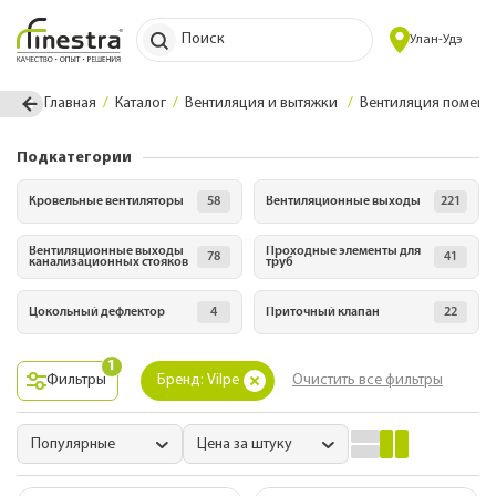
Поиск
Улан-Удэ
Главная
Каталог
Вентиляция и вытяжки
Вентиляция помещ
Подкатегории
Кровельные вентиляторы
58
Вентиляционные выходы
221
Вентиляционные выходы
Проходные элементы для
78
41
канализационных стояков
труб
Цокольный дефлектор
4
Приточный клапан
22
1
Фильтры
Бренд: Vilpe
Очистить все фильтры
Популярные
Цена за штуку